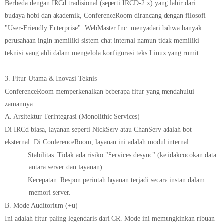
Berbeda dengan IRCd tradisional (seperti IRCD-2.x) yang lahir dari
budaya hobi dan akademik, ConferenceRoom dirancang dengan filosofi
"User-Friendly Enterprise"
. WebMaster Inc. menyadari bahwa banyak
perusahaan ingin memiliki sistem chat internal namun tidak memiliki
teknisi yang ahli dalam mengelola konfigurasi teks Linux yang rumit.
3. Fitur Utama & Inovasi Teknis
ConferenceRoom memperkenalkan beberapa fitur yang mendahului
zamannya:
A. Arsitektur Terintegrasi (Monolithic Services)
Di IRCd biasa, layanan seperti NickServ atau ChanServ adalah bot
eksternal. Di ConferenceRoom, layanan ini adalah
modul internal
.
·
Stabilitas:
Tidak ada risiko "Services desync" (ketidakcocokan data
antara server dan layanan).
·
Kecepatan:
Respon perintah layanan terjadi secara instan dalam
memori server.
B. Mode Auditorium (+u)
Ini adalah fitur paling legendaris dari CR. Mode ini memungkinkan ribuan