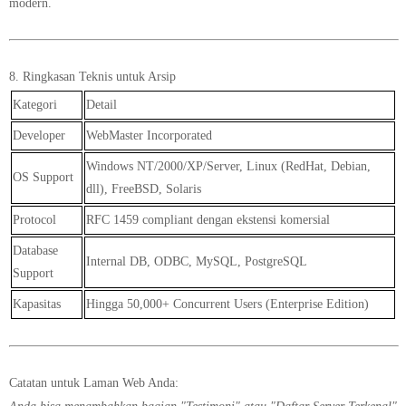
modern.
8. Ringkasan Teknis untuk Arsip
Kategori
Detail
Developer
WebMaster Incorporated
Windows NT/2000/XP/Server, Linux (RedHat, Debian,
OS Support
dll), FreeBSD, Solaris
Protocol
RFC 1459 compliant dengan ekstensi komersial
Database
Internal DB, ODBC, MySQL, PostgreSQL
Support
Kapasitas
Hingga 50,000+ Concurrent Users (Enterprise Edition)
Catatan untuk Laman Web Anda: