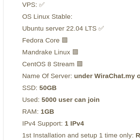
VPS: ✅
OS Linux Stable:
Ubuntu server 22.04 LTS ✅
Fedora Core 🟥
Mandrake Linux 🟥
CentOS 8 Stream 🟥
Name Of Server:
under WiraChat.my o
SSD:
50GB
Used:
5000 user can join
RAM:
1GB
IPv4 Support:
1 IPv4
1st Installation and setup 1 time only:
R