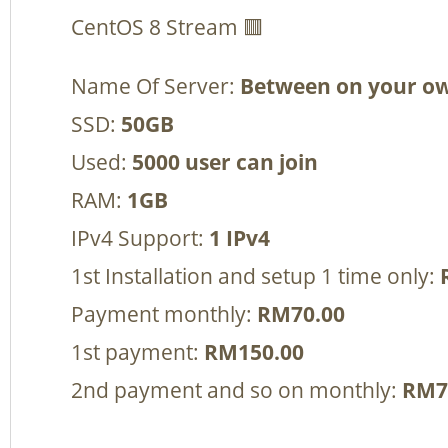
CentOS 8 Stream 🟥
Name Of Server:
Between on your o
SSD:
50GB
Used:
5000 user can join
RAM:
1GB
IPv4 Support:
1 IPv4
1st Installation and setup 1 time only:
Payment monthly:
RM70.00
1st payment:
RM150.00
2nd payment and so on monthly:
RM7