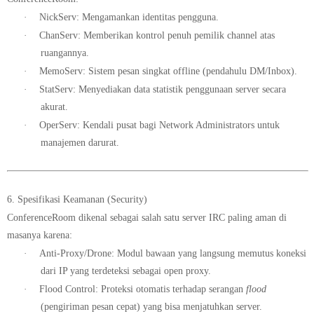
·
NickServ:
Mengamankan identitas pengguna.
·
ChanServ:
Memberikan kontrol penuh pemilik channel atas
ruangannya.
·
MemoServ:
Sistem pesan singkat offline (pendahulu DM/Inbox).
·
StatServ:
Menyediakan data statistik penggunaan server secara
akurat.
·
OperServ:
Kendali pusat bagi Network Administrators untuk
manajemen darurat.
6. Spesifikasi Keamanan (Security)
ConferenceRoom dikenal sebagai salah satu server IRC paling aman di
masanya karena:
·
Anti-Proxy/Drone:
Modul bawaan yang langsung memutus koneksi
dari IP yang terdeteksi sebagai open proxy.
·
Flood Control:
Proteksi otomatis terhadap serangan
flood
(pengiriman pesan cepat) yang bisa menjatuhkan server.