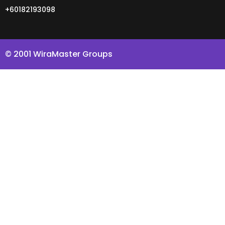
+60182193098
© 2001 WiraMaster Groups