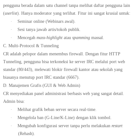
pengguna berada dalam satu channel tanpa melihat daftar pengguna lain
(
userlist
). Hanya moderator yang terlihat. Fitur ini sangat krusial untuk:
·
Seminar online (Webinars awal).
·
Sesi tanya jawab artis/tokoh publik.
·
Mencegah
mass-highlight
atau
spamming
massal.
C. Multi-Protocol & Tunneling
CR adalah pelopor dalam menembus firewall. Dengan fitur
HTTP
Tunneling
, pengguna bisa terkoneksi ke server IRC melalui port web
standar (80/443), melewati blokir firewall kantor atau sekolah yang
biasanya menutup port IRC standar (6667).
D. Manajemen Grafis (GUI & Web Admin)
CR menyediakan panel administrasi berbasis web yang sangat detail.
Admin bisa:
·
Melihat grafik beban server secara real-time.
·
Mengelola ban (G-Line/K-Line) dengan klik tombol.
·
Mengubah konfigurasi server tanpa perlu melakukan
restart
(Rehash).